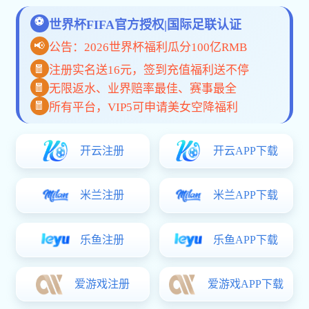
首页
/
体育焦点
/ 正文