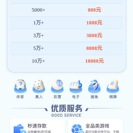
述，我们可以更全面地理解这一事件及其背后的意
义。
1、赛程推迟的背景分析
朗斯作为法国足球甲级联赛的一支球队，其比赛安排
受到多方面因素影响。最近，由于天气条件恶劣以及
其他不可抗力因素，导致部分比赛不得不推迟。这一
情况不仅影响了球队的备战计划，也让球迷感到失
望。因此，在这样的情况下，如何合理调整赛程就显
得尤为重要。
此外，不同俱乐部对于赛程调整有不同的看法。有些
球队希望能够尽快恢复正常比赛节奏，而另一些球队
则可能因为人员受伤或状态不佳而希望延后比赛。在
这种复杂情况下，各方利益难以平衡，因此必须依赖