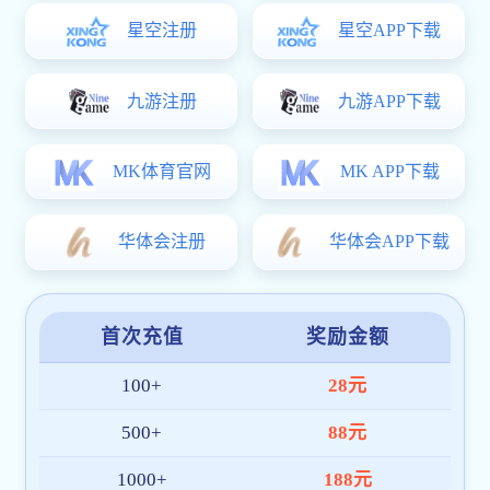
2026-06-01 22:31
53 次阅读
恩里克回应朗斯赛程推迟争议强调需遵循
官方决定
近日，关于朗斯比赛赛程推迟的争议引发了广泛关
注，西班牙国家队主教练恩里克对此发表了回应。他
强调，作为职业球队和运动员应当遵循官方的决定，
无论是赛程的安排还是赛事的管理。本文将从多个方
面对恩里克的观点进行深入探讨，包括赛程推迟的背
景、恩里克对争议的看法、遵循官方决策的重要性，
以及如何在未来避免类似问题的发生。通过这些阐