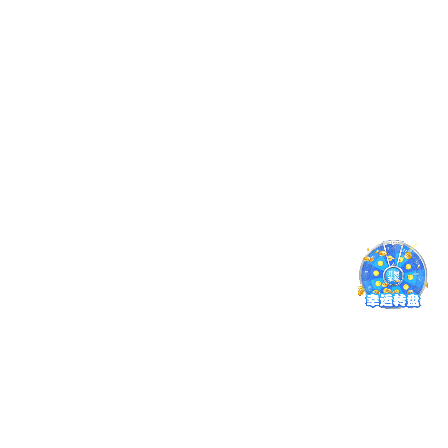
系统对异常请求进行即时分析处理，防止可疑操作对平
台正常秩序造成干扰。
版本更新记录
点击查看每次更新的重点改动，leyu乐鱼首页将持续优化用
户体验。
v6.3.0 · 发布于 2025年10月
新增跨设备同步机制，收藏与偏好可随账号迁移。
推荐系统升级，结合用户习惯提供个性化赛事推荐。